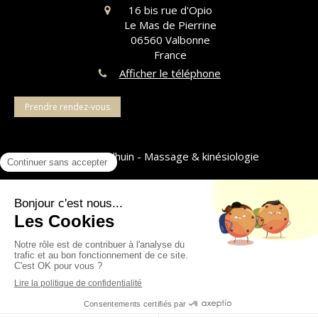
16 bis rue d'Opio
Le Mas de Pierrine
06560
Valbonne
France
Afficher le téléphone
Prendre rendez-vous
©2023 Natasha Bodhuin - Massage & kinésiologie
Plan du site
Mentions légales
Création et référencement du site par Simplébo
Site partenaire de
Annuaire Thérapeutes