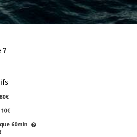
 ?
ifs
80€
110€
ique 60min
€