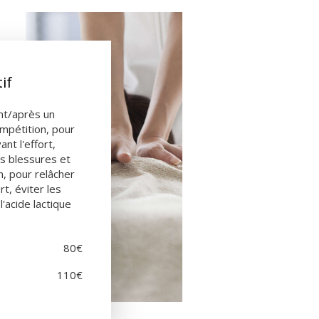
if
nt/après un
mpétition, pour
nt l'effort,
es blessures et
n, pour relâcher
rt, éviter les
l'acide lactique
80€
110€