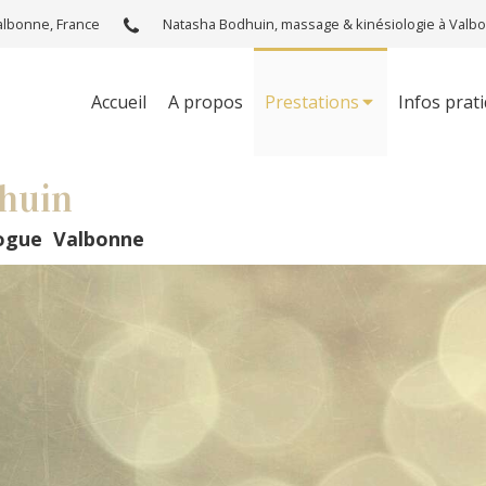
Valbonne, France
Natasha Bodhuin, massage & kinésiologie à Valb
Accueil
A propos
Prestations
Infos prat
huin
logue Valbonne