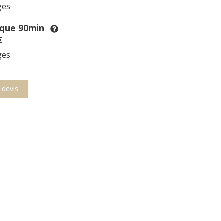
ges
ique 90min
€
ges
devis