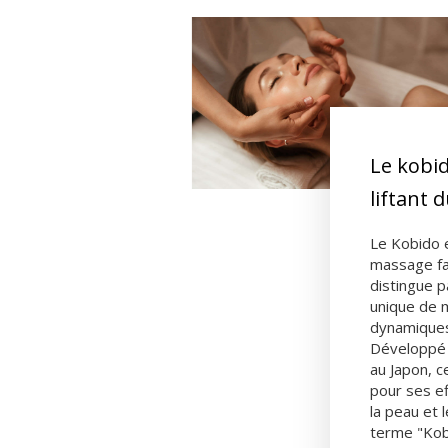
Le kobid
liftant d
Le Kobido 
massage fac
distingue p
unique de
dynamiques
Développé i
au Japon, 
pour ses e
la peau et 
terme "Kobi