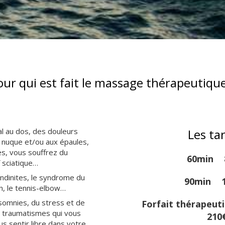
our qui est fait le massage thérapeutique
l au dos, des douleurs
Les tar
a nuque et/ou aux épaules,
s, vous souffrez du
60min
 sciatique…
ndinites, le syndrome du
90min
n, le tennis-elbow…
somnies, du stress et de
Forfait thérapeut
s traumatismes qui vous
210
 sentir libre dans votre