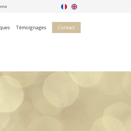
onne
iques
Témoignages
Contact