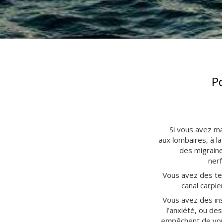
P
Si vous avez ma
aux lombaires, à l
des migraine
nerf
Vous avez des te
canal carpie
Vous avez des in
l'anxiété, ou de
empêchent de vous