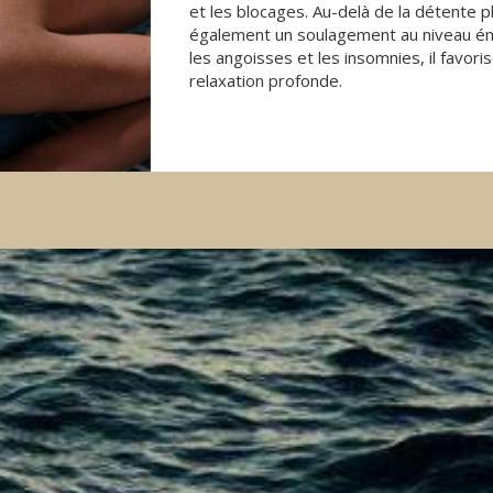
et les blocages. Au-delà de la détente 
également un soulagement au niveau émo
les angoisses et les insomnies, il favori
relaxation profonde.