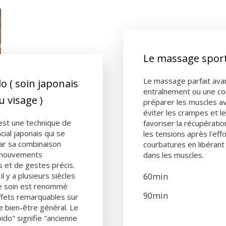
Le massage sport
Le massage parfait ava
o ( soin japonais
entraînement ou une co
u visage )
préparer les muscles ava
éviter les crampes et l
est une technique de
favoriser la récupératio
ial japonais qui se
les tensions après l'effo
ar sa combinaison
courbatures en libérant 
 mouvements
dans les muscles.
 et de gestes précis.
l y a plusieurs siècles
60min
ce soin est renommé
90min
ffets remarquables sur
le bien-être général. Le
do" signifie "ancienne